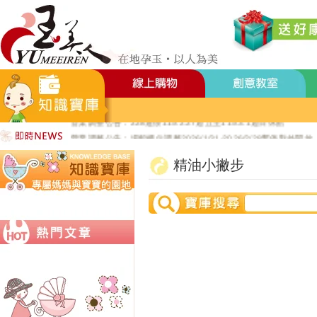
好YUN香隨束口袋DIY2026-8月活動報名
營業調整公告：員工教育訓練115.8.1週六全館不對外開放
營業調整公告：115.7.18週六至115.7.19週日休館
營業調整公告：端午連假115.6.19週五至115.6.21週日休館
營業調整公告：五一勞動節連假115.5.1週五至115.5.4週一休館
營業調整公告：兒童節/清明連假115.4.3週五至115.4.6週一休館
營業調整公告：228連假115.2.27週五至115.3.1週日休館
營業調整公告：場館櫃位調整2026/1/31-2026/2/28暫停對外開放
公司總機服務專線02-89669762
精油小撇步
玉美人，竭誠歡迎您的加入~新加入會員送購物金100元~
玉美人.板橋門市.觀光工廠歡迎大家使用國民旅遊卡消費!