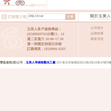
‧
公司簡介
玉美人客戶服務專線：
‧
品牌故事
(02)89669762分機13、14
‧
最新消息
週二至週六 10:00~17:30
週一與國定例假日休館
訂購傳真：(02)8966-6283
豐盈服裝(股)公司
．
玉美人孕婦裝觀光工廠
220 新北市板橋區四川路2段16巷10號5樓 Copyr