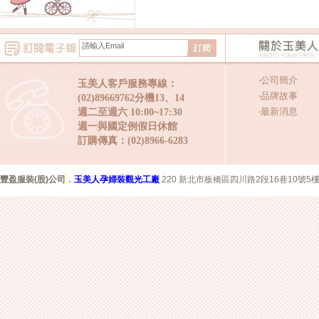
‧
公司簡介
玉美人客戶服務專線：
‧
品牌故事
(02)89669762分機13、14
‧
最新消息
週二至週六 10:00~17:30
週一與國定例假日休館
訂購傳真：(02)8966-6283
豐盈服裝(股)公司
．
玉美人孕婦裝觀光工廠
220 新北市板橋區四川路2段16巷10號5樓 Copyr