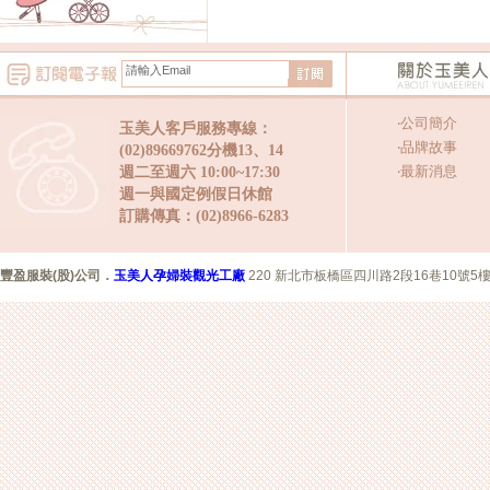
‧
公司簡介
玉美人客戶服務專線：
‧
品牌故事
(02)89669762分機13、14
‧
最新消息
週二至週六 10:00~17:30
週一與國定例假日休館
訂購傳真：(02)8966-6283
豐盈服裝(股)公司
．
玉美人孕婦裝觀光工廠
220 新北市板橋區四川路2段16巷10號5樓 Copyr