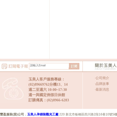
‧
公司簡介
玉美人客戶服務專線：
‧
品牌故事
(02)89669762分機13、14
‧
最新消息
週二至週六 10:00~17:30
週一與國定例假日休館
訂購傳真：(02)8966-6283
豐盈服裝(股)公司
．
玉美人孕婦裝觀光工廠
220 新北市板橋區四川路2段16巷10號5樓 Copyr