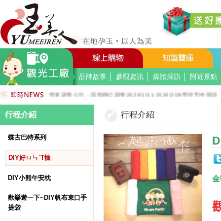
好YUN香隨束口袋DIY2026-8月活動報名
營業調整公告：員工教育訓練115.8.1週六全館不對外開放
營業調整公告：115.7.18週六至115.7.19週日休館
營業調整公告：端午連假115.6.19週五至115.6.21週日休館
營業調整公告：五一勞動節連假115.5.1週五至115.5.4週一休館
營業調整公告：兒童節/清明連假115.4.3週五至115.4.6週一休館
品牌故事
│
參觀資訊
│
媒體採訪
│
附近景點
營業調整公告：228連假115.2.27週五至115.3.1週日休館
營業調整公告：場館櫃位調整2026/1/31-2026/2/28暫停對外開放
公司總機服務專線02-89669762
玉美人，竭誠歡迎您的加入~新加入會員送購物金100元~
行程介紹
行程介紹
玉美人.板橋門市.觀光工廠歡迎大家使用國民旅遊卡消費!
蝶古巴特系列
D
DIY好ㄩㄣˋT恤
DIY小熊午安枕
金
歡樂遊一下~DIY帆布束口手
提袋