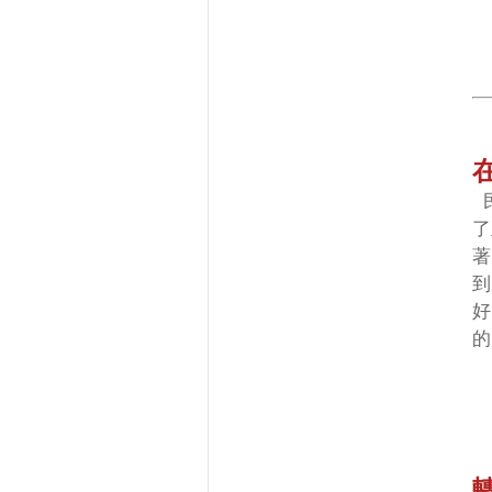
了
著
到
好
的