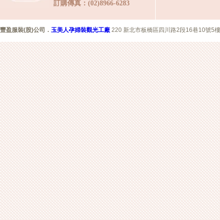
訂購傳真：(02)8966-6283
豐盈服裝(股)公司
．
玉美人孕婦裝觀光工廠
220 新北市板橋區四川路2段16巷10號5樓 Copyr