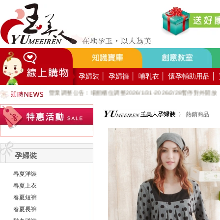
好YUN香隨束口袋DIY2026-8月活動報名
營業調整公告：員工教育訓練115.8.1週六全館不對外開放
營業調整公告：115.7.18週六至115.7.19週日休館
營業調整公告：端午連假115.6.19週五至115.6.21週日休館
營業調整公告：五一勞動節連假115.5.1週五至115.5.4週一休館
營業調整公告：兒童節/清明連假115.4.3週五至115.4.6週一休館
孕婦裝
│
孕婦褲
│
哺乳衣
│
懷孕輔助用品
│
營業調整公告：228連假115.2.27週五至115.3.1週日休館
營業調整公告：場館櫃位調整2026/1/31-2026/2/28暫停對外開放
公司總機服務專線02-89669762
玉美人，竭誠歡迎您的加入~新加入會員送購物金100元~
〉
熱銷商品
玉美人.板橋門市.觀光工廠歡迎大家使用國民旅遊卡消費!
孕婦裝
春夏洋裝
春夏上衣
春夏短褲
春夏長褲