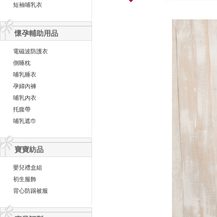
短袖哺乳衣
懷孕輔助用品
電磁波防護衣
側睡枕
哺乳睡衣
孕婦內褲
哺乳內衣
托腹帶
哺乳遮巾
寶寶紡品
嬰兒禮盒組
初生服飾
背心防踢被服