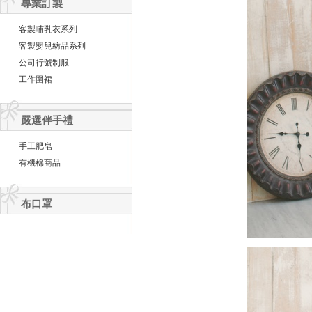
專業訂製
客製哺乳衣系列
客製嬰兒紡品系列
公司行號制服
工作圍裙
嚴選伴手禮
手工肥皂
有機棉商品
布口罩