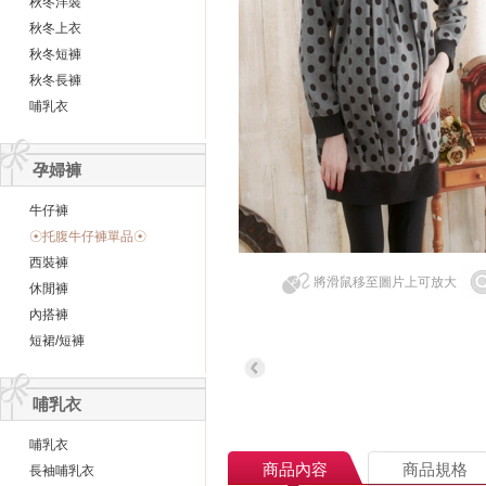
秋冬洋裝
秋冬上衣
秋冬短褲
秋冬長褲
哺乳衣
孕婦褲
牛仔褲
☉托腹牛仔褲單品☉
西裝褲
將滑鼠移至圖片上可放大
休閒褲
內搭褲
短裙/短褲
哺乳衣
哺乳衣
商品內容
商品規格
長袖哺乳衣