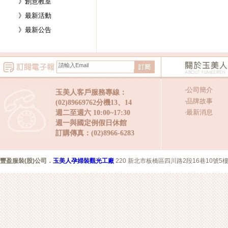
》創意教室
》最新活動
》最新公告
‧
公司簡介
玉美人客戶服務專線：
‧
品牌故事
(02)89669762分機13、14
‧
最新消息
週二至週六 10:00~17:30
週一與國定例假日休館
訂購傳真：(02)8966-6283
豐盈服裝(股)公司
．
玉美人孕婦裝觀光工廠
220 新北市板橋區四川路2段16巷10號5樓 Copyr