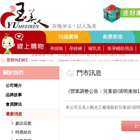
好YUN香隨束口袋DIY2026-8月活動報名
營業調整公告：員工教育訓練115.8.1週六全館不對外開放
營業調整公告：115.7.18週六至115.7.19週日休館
營業調整公告：端午連假115.6.19週五至115.6.21週日休館
營業調整公告：五一勞動節連假115.5.1週五至115.5.4週一休館
營業調整公告：兒童節/清明連假115.4.3週五至115.4.6週一休館
孕婦裝
│
孕婦褲
│
哺乳衣
│
懷孕輔助用品
│
營業調整公告：228連假115.2.27週五至115.3.1週日休館
營業調整公告：場館櫃位調整2026/1/31-2026/2/28暫停對外開放
公司總機服務專線02-89669762
門市訊息
關於我們
玉美人，竭誠歡迎您的加入~新加入會員送購物金100元~
玉美人.板橋門市.觀光工廠歡迎大家使用國民旅遊卡消費!
公司簡介
《營業調整公告：兒童節/清明連假115.
品牌故事
會員辦法
本公司玉美人觀光工廠場館於兒童節/清明連假
最新消息
》參訪花絮
》特惠組合