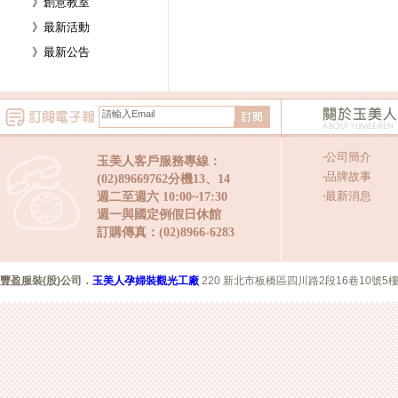
》創意教室
》最新活動
》最新公告
‧
公司簡介
玉美人客戶服務專線：
‧
品牌故事
(02)89669762分機13、14
‧
最新消息
週二至週六 10:00~17:30
週一與國定例假日休館
訂購傳真：(02)8966-6283
豐盈服裝(股)公司
．
玉美人孕婦裝觀光工廠
220 新北市板橋區四川路2段16巷10號5樓 Copyr