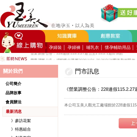
好YUN香隨束口袋DIY2026-8月活動報名
營業調整公告：員工教育訓練115.8.1週六全館不對外開放
營業調整公告：115.7.18週六至115.7.19週日休館
營業調整公告：端午連假115.6.19週五至115.6.21週日休館
營業調整公告：五一勞動節連假115.5.1週五至115.5.4週一休館
營業調整公告：兒童節/清明連假115.4.3週五至115.4.6週一休館
孕婦裝
│
孕婦褲
│
哺乳衣
│
懷孕輔助用品
│
營業調整公告：228連假115.2.27週五至115.3.1週日休館
營業調整公告：場館櫃位調整2026/1/31-2026/2/28暫停對外開放
公司總機服務專線02-89669762
門市訊息
關於我們
玉美人，竭誠歡迎您的加入~新加入會員送購物金100元~
玉美人.板橋門市.觀光工廠歡迎大家使用國民旅遊卡消費!
公司簡介
《營業調整公告：228連假115.2.27
品牌故事
會員辦法
本公司玉美人觀光工廠場館於228連假115.
最新消息
》參訪花絮
》特惠組合