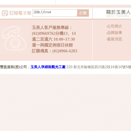
‧
公司簡介
玉美人客戶服務專線：
‧
品牌故事
(02)89669762分機13、14
‧
最新消息
週二至週六 10:00~17:30
週一與國定例假日休館
訂購傳真：(02)8966-6283
豐盈服裝(股)公司
．
玉美人孕婦裝觀光工廠
220 新北市板橋區四川路2段16巷10號5樓 Copyr