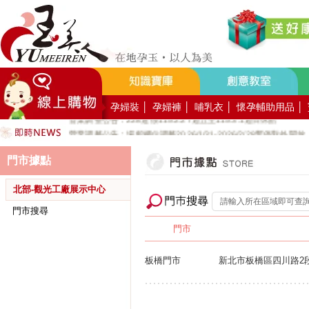
好YUN香隨束口袋DIY2026-8月活動報名
營業調整公告：員工教育訓練115.8.1週六全館不對外開放
營業調整公告：115.7.18週六至115.7.19週日休館
營業調整公告：端午連假115.6.19週五至115.6.21週日休館
營業調整公告：五一勞動節連假115.5.1週五至115.5.4週一休館
營業調整公告：兒童節/清明連假115.4.3週五至115.4.6週一休館
孕婦裝
│
孕婦褲
│
哺乳衣
│
懷孕輔助用品
│
營業調整公告：228連假115.2.27週五至115.3.1週日休館
營業調整公告：場館櫃位調整2026/1/31-2026/2/28暫停對外開放
公司總機服務專線02-89669762
門市據點
玉美人，竭誠歡迎您的加入~新加入會員送購物金100元~
玉美人.板橋門市.觀光工廠歡迎大家使用國民旅遊卡消費!
北部-觀光工廠展示中心
門市搜尋
門市
板橋門市
新北市板橋區四川路2段