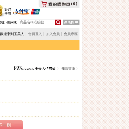
(
0
)
婦褲
側睡枕
歡迎來到玉美人
│
會員登入
│
加入會員
│
會員專區
〉
知識寶庫
〉