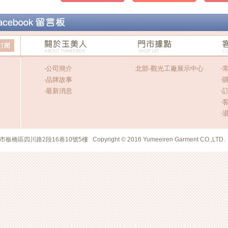
‧
公司簡介
北部-觀光工廠展示中心
‧
‧
品牌故事
‧
‧
最新消息
‧
‧
‧
市板橋區四川路2段16巷10號5樓 Copyright © 2016 Yumeeiren Garment CO.,LTD