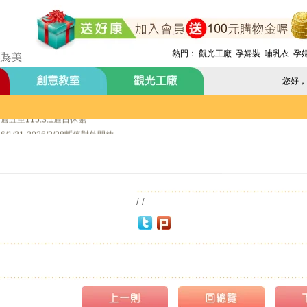
月活動報名
.8.1週六全館不對外開放
熱門：
觀光工廠
孕婦裝
哺乳衣
孕
5.7.19週日休館
週五至115.6.21週日休館
您好，
5.1週五至115.5.4週一休館
.4.3週五至115.4.6週一休館
7週五至115.3.1週日休館
/31-2026/2/28暫停對外開放
入會員送購物金100元~
家使用國民旅遊卡消費!
/ /