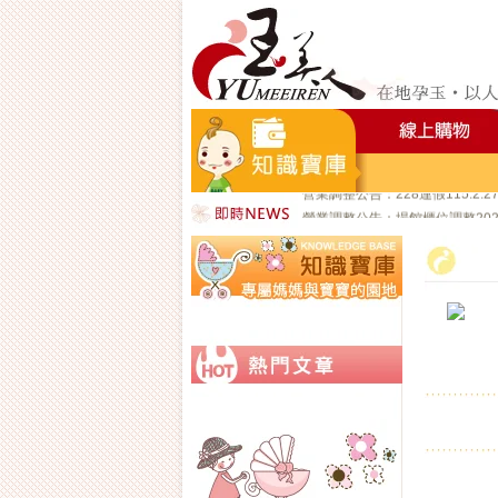
好YUN香隨束口袋DIY2026-8
營業調整公告：員工教育訓練115
營業調整公告：115.7.18週六至11
營業調整公告：端午連假115.6.19
營業調整公告：五一勞動節連假115.
營業調整公告：兒童節/清明連假115
營業調整公告：228連假115.2.2
營業調整公告：場館櫃位調整2026/1
公司總機服務專線02-89669762
玉美人，竭誠歡迎您的加入~新加
玉美人.板橋門市.觀光工廠歡迎大