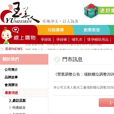
好YUN香隨束口袋DIY2026-8月活動報名
營業調整公告：員工教育訓練115.8.1週六全館不對外開放
營業調整公告：115.7.18週六至115.7.19週日休館
營業調整公告：端午連假115.6.19週五至115.6.21週日休館
營業調整公告：五一勞動節連假115.5.1週五至115.5.4週一休館
營業調整公告：兒童節/清明連假115.4.3週五至115.4.6週一休館
孕婦裝
│
孕婦褲
│
哺乳衣
│
懷孕輔助用品
│
營業調整公告：228連假115.2.27週五至115.3.1週日休館
營業調整公告：場館櫃位調整2026/1/31-2026/2/28暫停對外開放
公司總機服務專線02-89669762
門市訊息
關於我們
玉美人，竭誠歡迎您的加入~新加入會員送購物金100元~
玉美人.板橋門市.觀光工廠歡迎大家使用國民旅遊卡消費!
公司簡介
《營業調整公告：場館櫃位調整2026/1/
品牌故事
會員辦法
本公司玉美人觀光工廠場館櫃位調整2026/1
最新消息
》參訪花絮
》特惠組合