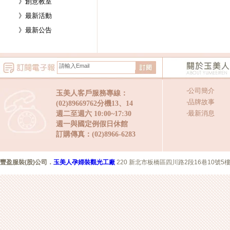
》創意教室
》最新活動
》最新公告
‧
公司簡介
玉美人客戶服務專線：
‧
品牌故事
(02)89669762分機13、14
‧
最新消息
週二至週六 10:00~17:30
週一與國定例假日休館
訂購傳真：(02)8966-6283
豐盈服裝(股)公司
．
玉美人孕婦裝觀光工廠
220 新北市板橋區四川路2段16巷10號5樓 Copyr