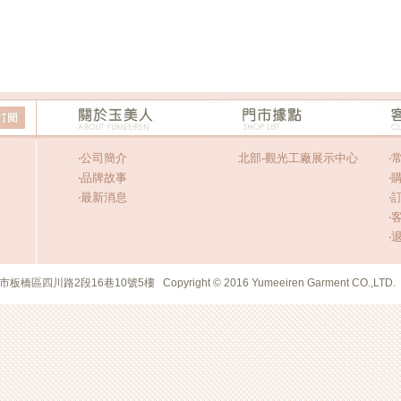
‧
公司簡介
北部-觀光工廠展示中心
‧
‧
品牌故事
‧
‧
最新消息
‧
‧
‧
市板橋區四川路2段16巷10號5樓 Copyright © 2016 Yumeeiren Garment CO.,LTD