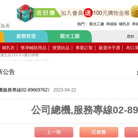
月活動報名
.8.1週六全館不對外開放
熱門：
觀光工廠
孕婦裝
哺乳衣
孕
5.7.19週日休館
週五至115.6.21週日休館
您好，
5.1週五至115.5.4週一休館
.4.3週五至115.4.6週一休館
哺乳衣
│
懷孕輔助用品
│
寶寶紡品
│
專業訂製
│
嚴選伴手禮
│
布口
7週五至115.3.1週日休館
/31-2026/2/28暫停對外開放
新公告
入會員送購物金100元~
家使用國民旅遊卡消費!
服務專線02-89669762》
2023-04-22
公司總機,服務專線02-896