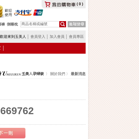
(
0
)
婦褲
側睡枕
歡迎來到玉美人
│
會員登入
│
加入會員
│
會員專區
罩
│
〉
關於我們
〉
最新消息
69762