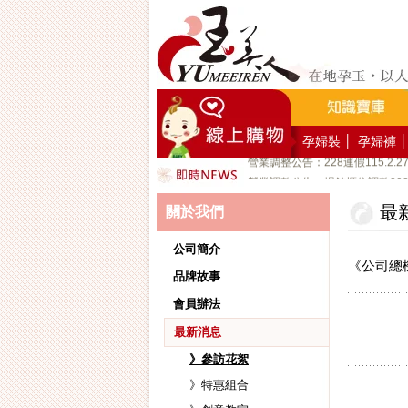
好YUN香隨束口袋DIY2026-8
營業調整公告：員工教育訓練115
營業調整公告：115.7.18週六至11
營業調整公告：端午連假115.6.19
營業調整公告：五一勞動節連假115.
營業調整公告：兒童節/清明連假115
孕婦裝
│
孕婦褲
│
營業調整公告：228連假115.2.2
營業調整公告：場館櫃位調整2026/1
公司總機服務專線02-89669762
最
關於我們
玉美人，竭誠歡迎您的加入~新加
玉美人.板橋門市.觀光工廠歡迎大
公司簡介
《公司總機
品牌故事
會員辦法
最新消息
》參訪花絮
》特惠組合