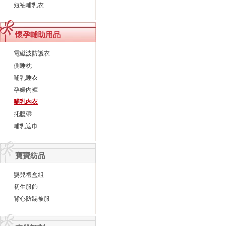
短袖哺乳衣
懷孕輔助用品
電磁波防護衣
側睡枕
哺乳睡衣
孕婦內褲
哺乳內衣
托腹帶
哺乳遮巾
寶寶紡品
嬰兒禮盒組
初生服飾
背心防踢被服