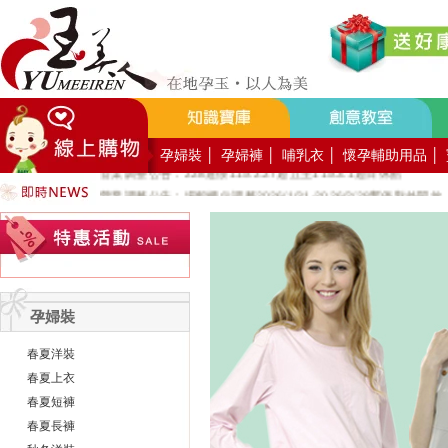
好YUN香隨束口袋DIY2026-8月活動報名
營業調整公告：員工教育訓練115.8.1週六全館不對外開放
營業調整公告：115.7.18週六至115.7.19週日休館
營業調整公告：端午連假115.6.19週五至115.6.21週日休館
營業調整公告：五一勞動節連假115.5.1週五至115.5.4週一休館
營業調整公告：兒童節/清明連假115.4.3週五至115.4.6週一休館
孕婦裝
│
孕婦褲
│
哺乳衣
│
懷孕輔助用品
│
營業調整公告：228連假115.2.27週五至115.3.1週日休館
營業調整公告：場館櫃位調整2026/1/31-2026/2/28暫停對外開放
公司總機服務專線02-89669762
玉美人，竭誠歡迎您的加入~新加入會員送購物金100元~
玉美人.板橋門市.觀光工廠歡迎大家使用國民旅遊卡消費!
孕婦裝
春夏洋裝
春夏上衣
春夏短褲
春夏長褲