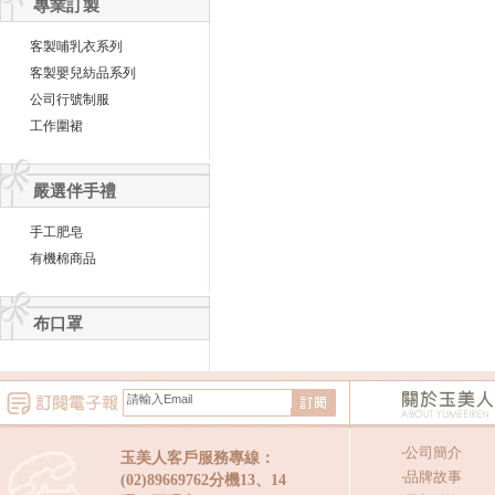
專業訂製
客製哺乳衣系列
客製嬰兒紡品系列
公司行號制服
工作圍裙
嚴選伴手禮
手工肥皂
有機棉商品
布口罩
‧
公司簡介
玉美人客戶服務專線：
‧
品牌故事
(02)89669762分機13、14