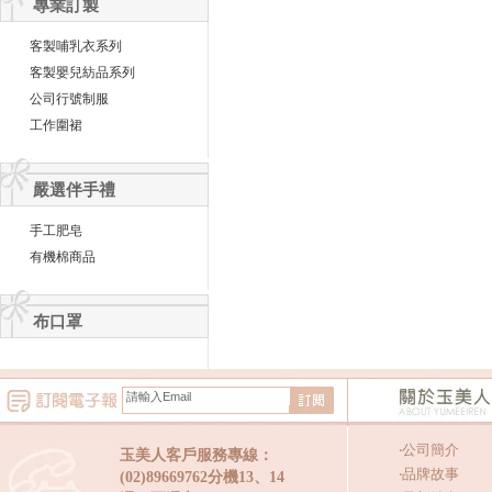
專業訂製
客製哺乳衣系列
客製嬰兒紡品系列
公司行號制服
工作圍裙
嚴選伴手禮
手工肥皂
有機棉商品
布口罩
‧
公司簡介
玉美人客戶服務專線：
‧
品牌故事
(02)89669762分機13、14