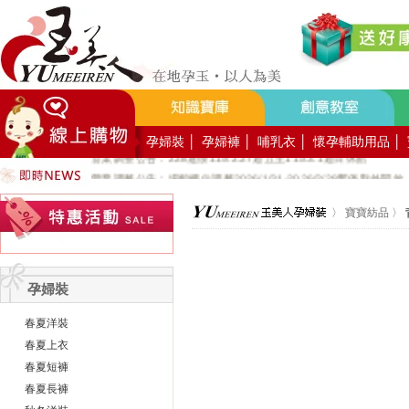
好YUN香隨束口袋DIY2026-8月活動報名
營業調整公告：員工教育訓練115.8.1週六全館不對外開放
營業調整公告：115.7.18週六至115.7.19週日休館
營業調整公告：端午連假115.6.19週五至115.6.21週日休館
營業調整公告：五一勞動節連假115.5.1週五至115.5.4週一休館
營業調整公告：兒童節/清明連假115.4.3週五至115.4.6週一休館
孕婦裝
│
孕婦褲
│
哺乳衣
│
懷孕輔助用品
│
營業調整公告：228連假115.2.27週五至115.3.1週日休館
營業調整公告：場館櫃位調整2026/1/31-2026/2/28暫停對外開放
公司總機服務專線02-89669762
〉
寶寶紡品
〉
玉美人，竭誠歡迎您的加入~新加入會員送購物金100元~
玉美人.板橋門市.觀光工廠歡迎大家使用國民旅遊卡消費!
孕婦裝
春夏洋裝
春夏上衣
春夏短褲
春夏長褲