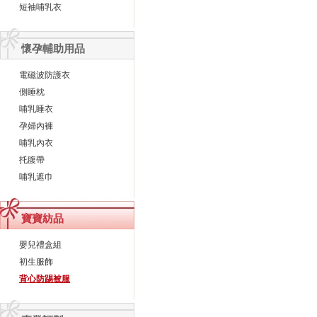
短袖哺乳衣
懷孕輔助用品
電磁波防護衣
側睡枕
哺乳睡衣
孕婦內褲
哺乳內衣
托腹帶
哺乳遮巾
寶寶紡品
嬰兒禮盒組
初生服飾
背心防踢被服