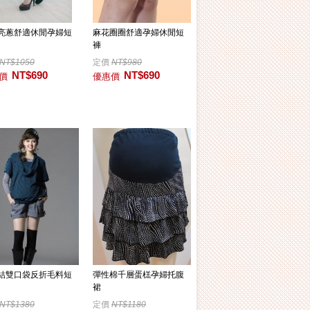
亮蔥舒適休閒孕婦短
麻花圈圈舒適孕婦休閒短
褲
NT$1050
定價
NT$980
NT$690
NT$690
價
優惠價
結雙口袋反折毛料短
彈性棉千層蛋榚孕婦托腹
裙
NT$1380
定價
NT$1180