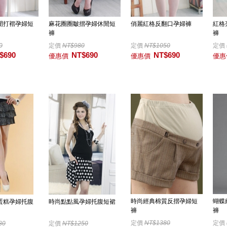
閒打褶孕婦短
麻花圈圈皺摺孕婦休閒短
俏麗紅格反翻口孕婦褲
紅格
褲
褲
0
定價
NT$980
定價
NT$1050
定價
$690
NT$690
NT$690
優惠價
優惠價
優惠
時尚經典棉質反摺孕婦短
蝴蝶
蛋糕孕婦托腹
時尚點點風孕婦托腹短裙
褲
褲
定價
NT$1380
定價
80
定價
NT$1250