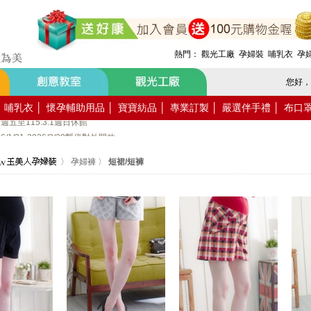
月活動報名
.8.1週六全館不對外開放
熱門：
觀光工廠
孕婦裝
哺乳衣
孕
5.7.19週日休館
週五至115.6.21週日休館
您好，
5.1週五至115.5.4週一休館
.4.3週五至115.4.6週一休館
哺乳衣
│
懷孕輔助用品
│
寶寶紡品
│
專業訂製
│
嚴選伴手禮
│
布口
7週五至115.3.1週日休館
/31-2026/2/28暫停對外開放
〉
孕婦褲
〉
短裙/短褲
入會員送購物金100元~
家使用國民旅遊卡消費!