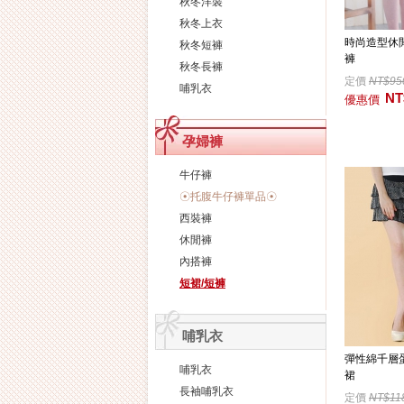
秋冬洋裝
秋冬上衣
時尚造型休
秋冬短褲
褲
秋冬長褲
定價
NT$95
哺乳衣
NT
優惠價
孕婦褲
牛仔褲
☉托腹牛仔褲單品☉
西裝褲
休閒褲
內搭褲
短裙/短褲
哺乳衣
彈性綿千層
哺乳衣
裙
長袖哺乳衣
定價
NT$11