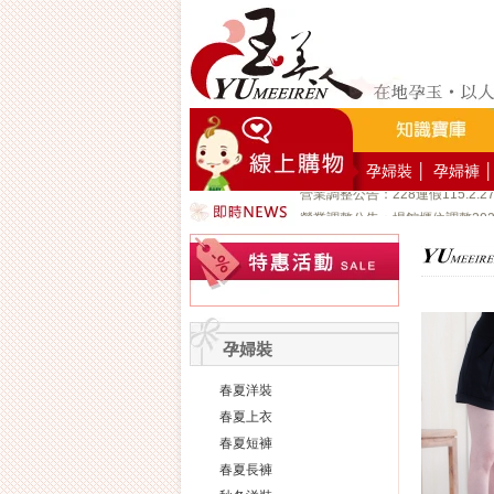
好YUN香隨束口袋DIY2026-8
營業調整公告：員工教育訓練115
營業調整公告：115.7.18週六至11
營業調整公告：端午連假115.6.19
營業調整公告：五一勞動節連假115.
營業調整公告：兒童節/清明連假115
孕婦裝
│
孕婦褲
│
營業調整公告：228連假115.2.2
營業調整公告：場館櫃位調整2026/1
公司總機服務專線02-89669762
玉美人，竭誠歡迎您的加入~新加
玉美人.板橋門市.觀光工廠歡迎大
孕婦裝
春夏洋裝
春夏上衣
春夏短褲
春夏長褲