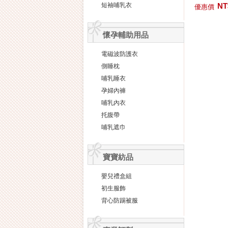
短袖哺乳衣
NT
優惠價
懷孕輔助用品
電磁波防護衣
側睡枕
哺乳睡衣
孕婦內褲
哺乳內衣
托腹帶
哺乳遮巾
寶寶紡品
嬰兒禮盒組
初生服飾
背心防踢被服