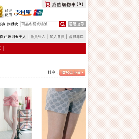
(
0
)
婦褲
側睡枕
歡迎來到玉美人
│
會員登入
│
加入會員
│
會員專區
罩
│
排序：