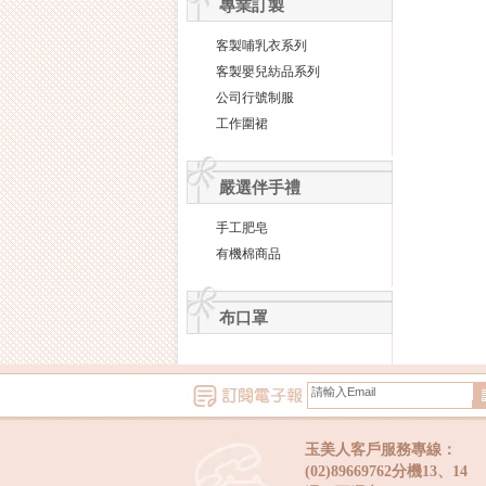
專業訂製
客製哺乳衣系列
客製嬰兒紡品系列
公司行號制服
工作圍裙
嚴選伴手禮
手工肥皂
有機棉商品
布口罩
玉美人客戶服務專線：
(02)89669762分機13、14