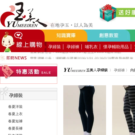
好YUN香隨束口袋DIY2026-8月活動報名
營業調整公告：員工教育訓練115.8.1週六全館不對外開放
營業調整公告：115.7.18週六至115.7.19週日休館
營業調整公告：端午連假115.6.19週五至115.6.21週日休館
營業調整公告：五一勞動節連假115.5.1週五至115.5.4週一休館
營業調整公告：兒童節/清明連假115.4.3週五至115.4.6週一休館
孕婦裝
│
孕婦褲
│
哺乳衣
│
懷孕輔助用品
│
營業調整公告：228連假115.2.27週五至115.3.1週日休館
營業調整公告：場館櫃位調整2026/1/31-2026/2/28暫停對外開放
公司總機服務專線02-89669762
玉美人，竭誠歡迎您的加入~新加入會員送購物金100元~
〉
孕婦褲
〉
內
玉美人.板橋門市.觀光工廠歡迎大家使用國民旅遊卡消費!
孕婦裝
春夏洋裝
春夏上衣
春夏短褲
春夏長褲