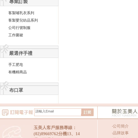
專業訂製
客製哺乳衣系列
客製嬰兒紡品系列
公司行號制服
工作圍裙
嚴選伴手禮
手工肥皂
有機棉商品
布口罩
‧
公司簡介
玉美人客戶服務專線：
‧
品牌故事
(02)89669762分機13、14