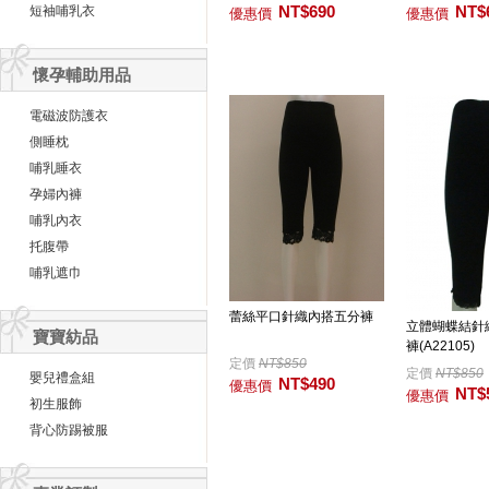
NT$690
NT$
短袖哺乳衣
優惠價
優惠價
懷孕輔助用品
電磁波防護衣
側睡枕
哺乳睡衣
孕婦內褲
哺乳內衣
托腹帶
哺乳遮巾
蕾絲平口針織內搭五分褲
立體蝴蝶結針
寶寶紡品
褲(A22105)
定價
NT$850
定價
NT$850
嬰兒禮盒組
NT$490
優惠價
NT$
優惠價
初生服飾
背心防踢被服