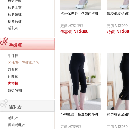
秋冬洋裝
秋冬上衣
抗寒保暖磨毛孕婦內搭褲
纖瘦條紋孕婦
秋冬短褲
秋冬長褲
定價
NT$1080
定價
NT$980
哺乳衣
NT$690
NT$69
優惠價
特價
孕婦褲
牛仔褲
☉托腹牛仔褲單品☉
西裝褲
休閒褲
內搭褲
短裙/短褲
哺乳衣
小蝴蝶結下擺造型內搭褲
彈力棉質金釦
哺乳衣
長袖哺乳衣
定價
NT$980
定價
NT$980