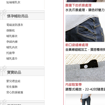
短袖哺乳衣
懷孕輔助用品
電磁波防護衣
側睡枕
哺乳睡衣
孕婦內褲
哺乳內衣
托腹帶
哺乳遮巾
寶寶紡品
嬰兒禮盒組
初生服飾
背心防踢被服