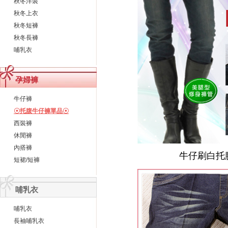
秋冬洋裝
秋冬上衣
秋冬短褲
秋冬長褲
哺乳衣
孕婦褲
牛仔褲
☉托腹牛仔褲單品☉
西裝褲
休閒褲
內搭褲
牛仔刷白托
短裙/短褲
哺乳衣
哺乳衣
長袖哺乳衣