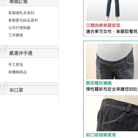
專業訂製
客製哺乳衣系列
客製嬰兒紡品系列
公司行號制服
工作圍裙
嚴選伴手禮
手工肥皂
有機棉商品
布口罩