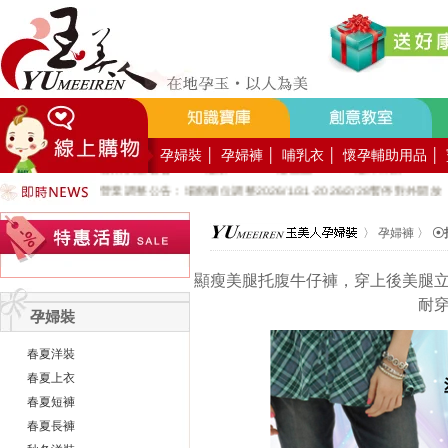
好YUN香隨束口袋DIY2026-8月活動報名
營業調整公告：員工教育訓練115.8.1週六全館不對外開放
營業調整公告：115.7.18週六至115.7.19週日休館
營業調整公告：端午連假115.6.19週五至115.6.21週日休館
營業調整公告：五一勞動節連假115.5.1週五至115.5.4週一休館
營業調整公告：兒童節/清明連假115.4.3週五至115.4.6週一休館
孕婦裝
│
孕婦褲
│
哺乳衣
│
懷孕輔助用品
│
營業調整公告：228連假115.2.27週五至115.3.1週日休館
營業調整公告：場館櫃位調整2026/1/31-2026/2/28暫停對外開放
公司總機服務專線02-89669762
玉美人，竭誠歡迎您的加入~新加入會員送購物金100元~
〉
孕婦褲
〉
☉
玉美人.板橋門市.觀光工廠歡迎大家使用國民旅遊卡消費!
顯瘦美腿托腹牛仔褲，穿上後美腿
耐
孕婦裝
春夏洋裝
春夏上衣
春夏短褲
春夏長褲