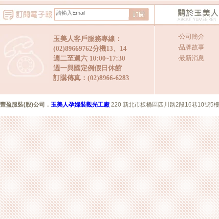
‧
公司簡介
玉美人客戶服務專線：
‧
品牌故事
(02)89669762分機13、14
‧
最新消息
週二至週六 10:00~17:30
週一與國定例假日休館
訂購傳真：(02)8966-6283
豐盈服裝(股)公司
．
玉美人孕婦裝觀光工廠
220 新北市板橋區四川路2段16巷10號5樓 Copyr