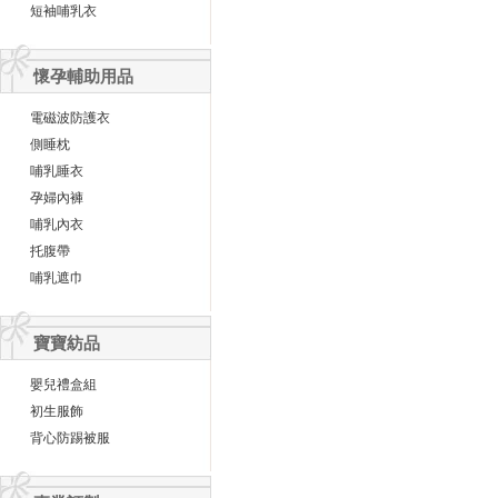
短袖哺乳衣
懷孕輔助用品
電磁波防護衣
側睡枕
哺乳睡衣
孕婦內褲
哺乳內衣
托腹帶
哺乳遮巾
寶寶紡品
嬰兒禮盒組
初生服飾
背心防踢被服