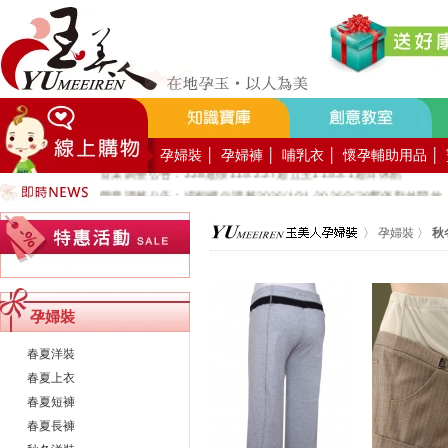
好YUN香隨束口袋DIY2026-8月活動報名
營業調整公告：員工教育訓練115.8.1週六全館不對外開放
營業調整公告：115.7.18週六至115.7.19週日休館
營業調整公告：端午連假115.6.19週五至115.6.21週日休館
營業調整公告：五一勞動節連假115.5.1週五至115.5.4週一休館
營業調整公告：兒童節/清明連假115.4.3週五至115.4.6週一休館
孕婦裝
│
孕婦褲
│
哺乳衣
│
懷孕輔助用品
│
營業調整公告：228連假115.2.27週五至115.3.1週日休館
營業調整公告：場館櫃位調整2026/1/31-2026/2/28暫停對外開放
公司總機服務專線02-89669762
〉
孕婦裝
〉
秋
玉美人，竭誠歡迎您的加入~新加入會員送購物金100元~
玉美人.板橋門市.觀光工廠歡迎大家使用國民旅遊卡消費!
孕婦裝
春夏洋裝
春夏上衣
春夏短褲
春夏長褲