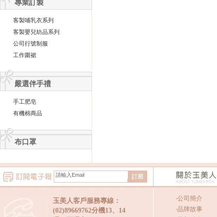
專業訂製
客製哺乳衣系列
客製嬰兒紡品系列
公司行號制服
工作圍裙
嚴選伴手禮
手工肥皂
有機棉商品
布口罩
‧
公司簡介
玉美人客戶服務專線：
‧
品牌故事
(02)89669762分機13、14