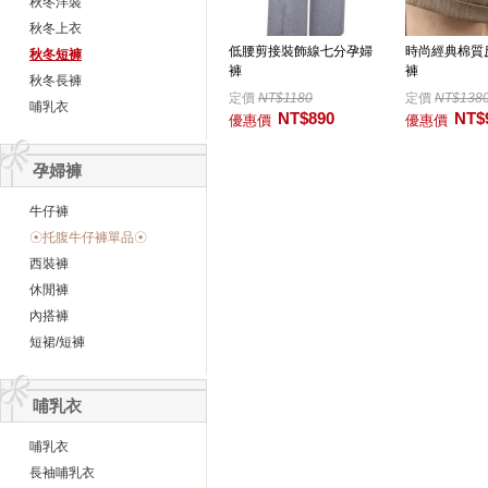
秋冬洋裝
秋冬上衣
低腰剪接裝飾線七分孕婦
時尚經典棉質
秋冬短褲
褲
褲
秋冬長褲
定價
NT$1180
定價
NT$138
哺乳衣
NT$890
NT$
優惠價
優惠價
孕婦褲
牛仔褲
☉托腹牛仔褲單品☉
西裝褲
休閒褲
內搭褲
短裙/短褲
哺乳衣
哺乳衣
長袖哺乳衣