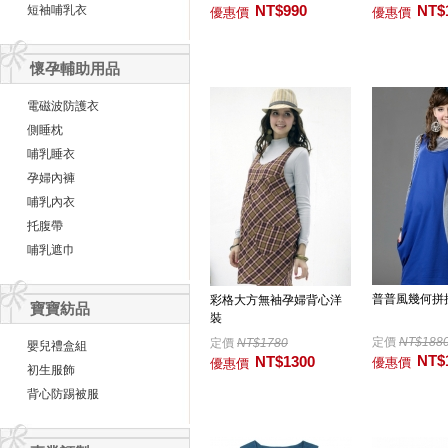
NT$990
NT$
短袖哺乳衣
優惠價
優惠價
懷孕輔助用品
電磁波防護衣
側睡枕
哺乳睡衣
孕婦內褲
哺乳內衣
托腹帶
哺乳遮巾
普普風幾何拼
彩格大方無袖孕婦背心洋
寶寶紡品
裝
定價
NT$188
定價
NT$1780
嬰兒禮盒組
NT$
NT$1300
優惠價
優惠價
初生服飾
背心防踢被服