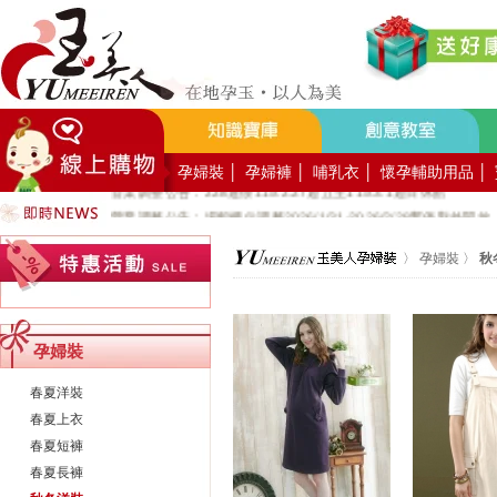
好YUN香隨束口袋DIY2026-8月活動報名
營業調整公告：員工教育訓練115.8.1週六全館不對外開放
營業調整公告：115.7.18週六至115.7.19週日休館
營業調整公告：端午連假115.6.19週五至115.6.21週日休館
營業調整公告：五一勞動節連假115.5.1週五至115.5.4週一休館
營業調整公告：兒童節/清明連假115.4.3週五至115.4.6週一休館
孕婦裝
│
孕婦褲
│
哺乳衣
│
懷孕輔助用品
│
營業調整公告：228連假115.2.27週五至115.3.1週日休館
營業調整公告：場館櫃位調整2026/1/31-2026/2/28暫停對外開放
公司總機服務專線02-89669762
〉
孕婦裝
〉
秋
玉美人，竭誠歡迎您的加入~新加入會員送購物金100元~
玉美人.板橋門市.觀光工廠歡迎大家使用國民旅遊卡消費!
孕婦裝
春夏洋裝
春夏上衣
春夏短褲
春夏長褲