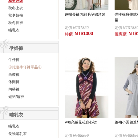
秋冬洋裝
秋冬上衣
連帽長袖內刷毛孕婦洋裝
彈性棉肩帶式
秋冬短褲
裙
秋冬長褲
定價
NT$1850
定價
NT$188
哺乳衣
NT$1300
NT$
特價
優惠價
孕婦褲
牛仔褲
☉托腹牛仔褲單品☉
西裝褲
休閒褲
內搭褲
短裙/短褲
哺乳衣
V領亮絨花苞背心裙
蓬袖小圓領造
哺乳衣
長袖哺乳衣
定價
NT$2250
定價
NT$215