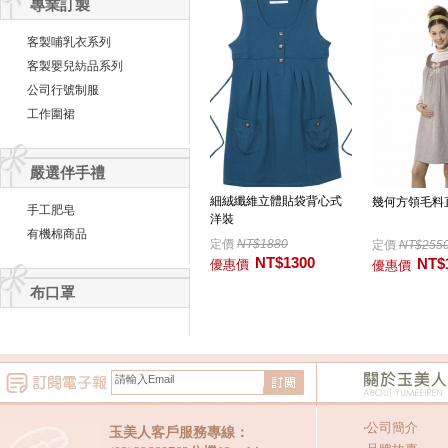
專業訂製
客製哺乳衣系列
客製嬰兒紡品系列
公司行號制服
工作圍裙
嚴選伴手禮
細絨纖維立體貼袋背心式
幾何方領毛料
手工肥皂
洋裝
有機棉商品
定價
NT$1880
定價
NT$255
NT$1300
NT$
優惠價
優惠價
布口罩
‧
公司簡介
玉美人客戶服務專線：