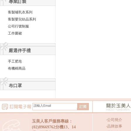
專業訂製
客製哺乳衣系列
客製嬰兒紡品系列
公司行號制服
工作圍裙
嚴選伴手禮
手工肥皂
有機棉商品
布口罩
‧
公司簡介
玉美人客戶服務專線：
‧
品牌故事
(02)89669762分機13、14