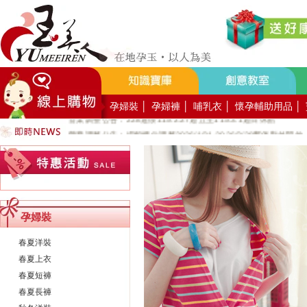
好YUN香隨束口袋DIY2026-8月活動報名
營業調整公告：員工教育訓練115.8.1週六全館不對外開放
營業調整公告：115.7.18週六至115.7.19週日休館
營業調整公告：端午連假115.6.19週五至115.6.21週日休館
營業調整公告：五一勞動節連假115.5.1週五至115.5.4週一休館
營業調整公告：兒童節/清明連假115.4.3週五至115.4.6週一休館
孕婦裝
│
孕婦褲
│
哺乳衣
│
懷孕輔助用品
│
營業調整公告：228連假115.2.27週五至115.3.1週日休館
營業調整公告：場館櫃位調整2026/1/31-2026/2/28暫停對外開放
公司總機服務專線02-89669762
玉美人，竭誠歡迎您的加入~新加入會員送購物金100元~
玉美人.板橋門市.觀光工廠歡迎大家使用國民旅遊卡消費!
孕婦裝
春夏洋裝
春夏上衣
春夏短褲
春夏長褲