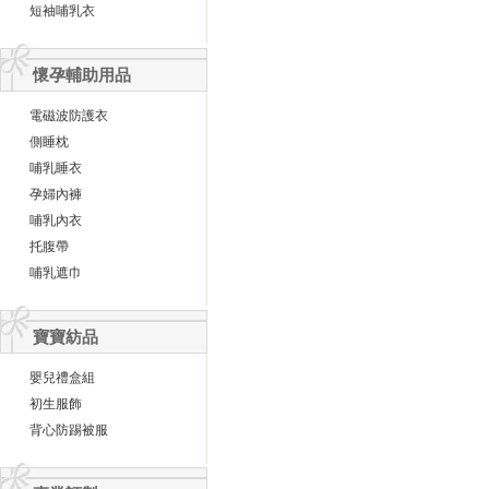
短袖哺乳衣
懷孕輔助用品
電磁波防護衣
側睡枕
哺乳睡衣
孕婦內褲
哺乳內衣
托腹帶
哺乳遮巾
寶寶紡品
嬰兒禮盒組
初生服飾
背心防踢被服