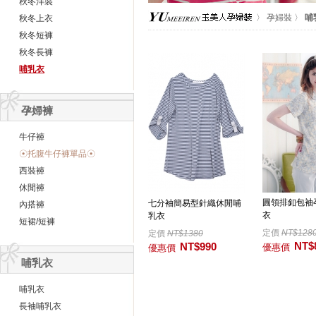
秋冬洋裝
〉
孕婦裝
〉
哺
秋冬上衣
秋冬短褲
秋冬長褲
哺乳衣
孕婦褲
牛仔褲
☉托腹牛仔褲單品☉
西裝褲
休閒褲
圓領排釦包袖
七分袖簡易型針織休閒哺
內搭褲
衣
乳衣
短裙/短褲
定價
NT$128
定價
NT$1380
NT$
NT$990
優惠價
優惠價
哺乳衣
哺乳衣
長袖哺乳衣