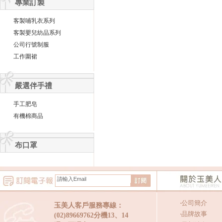
專業訂製
客製哺乳衣系列
客製嬰兒紡品系列
公司行號制服
工作圍裙
嚴選伴手禮
手工肥皂
有機棉商品
布口罩
‧
公司簡介
玉美人客戶服務專線：
‧
品牌故事
(02)89669762分機13、14