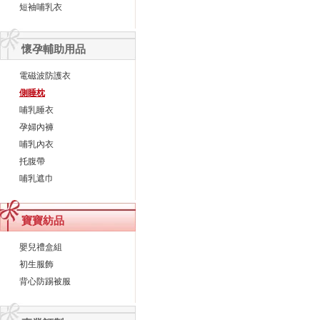
短袖哺乳衣
懷孕輔助用品
電磁波防護衣
側睡枕
哺乳睡衣
孕婦內褲
哺乳內衣
托腹帶
哺乳遮巾
寶寶紡品
嬰兒禮盒組
初生服飾
背心防踢被服