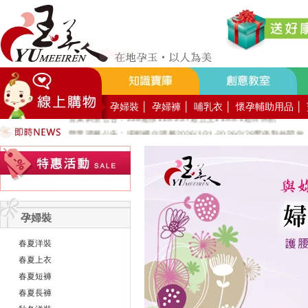
好YUN香隨束口袋DIY2026-8月活動報名
營業調整公告：員工教育訓練115.8.1週六全館不對外開放
營業調整公告：115.7.18週六至115.7.19週日休館
營業調整公告：端午連假115.6.19週五至115.6.21週日休館
營業調整公告：五一勞動節連假115.5.1週五至115.5.4週一休館
營業調整公告：兒童節/清明連假115.4.3週五至115.4.6週一休館
孕婦裝
│
孕婦褲
│
哺乳衣
│
懷孕輔助用品
│
營業調整公告：228連假115.2.27週五至115.3.1週日休館
營業調整公告：場館櫃位調整2026/1/31-2026/2/28暫停對外開放
公司總機服務專線02-89669762
玉美人，竭誠歡迎您的加入~新加入會員送購物金100元~
玉美人.板橋門市.觀光工廠歡迎大家使用國民旅遊卡消費!
孕婦裝
春夏洋裝
春夏上衣
春夏短褲
春夏長褲