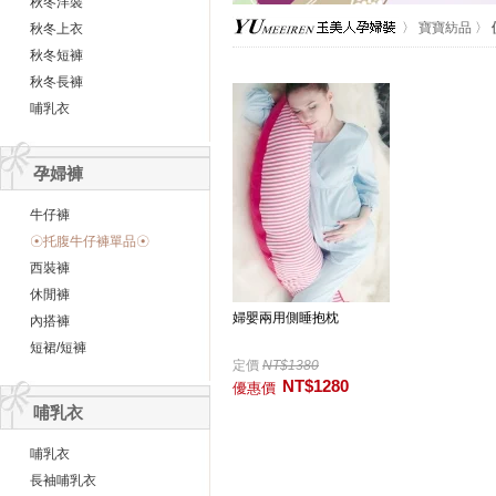
秋冬洋裝
〉
寶寶紡品
〉
秋冬上衣
秋冬短褲
秋冬長褲
哺乳衣
孕婦褲
牛仔褲
☉托腹牛仔褲單品☉
西裝褲
休閒褲
婦嬰兩用側睡抱枕
內搭褲
短裙/短褲
定價
NT$1380
NT$1280
優惠價
哺乳衣
哺乳衣
長袖哺乳衣