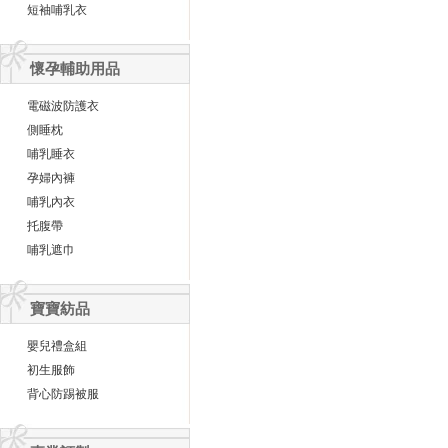
短袖哺乳衣
懷孕輔助用品
電磁波防護衣
側睡枕
哺乳睡衣
孕婦內褲
哺乳內衣
托腹帶
哺乳遮巾
寶寶紡品
嬰兒禮盒組
初生服飾
背心防踢被服