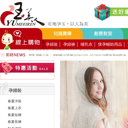
好YUN香隨束口袋DIY2026-8月活動報名
營業調整公告：員工教育訓練115.8.1週六全館不對外開放
營業調整公告：115.7.18週六至115.7.19週日休館
營業調整公告：端午連假115.6.19週五至115.6.21週日休館
營業調整公告：五一勞動節連假115.5.1週五至115.5.4週一休館
營業調整公告：兒童節/清明連假115.4.3週五至115.4.6週一休館
孕婦裝
│
孕婦褲
│
哺乳衣
│
懷孕輔助用品
│
營業調整公告：228連假115.2.27週五至115.3.1週日休館
營業調整公告：場館櫃位調整2026/1/31-2026/2/28暫停對外開放
公司總機服務專線02-89669762
玉美人，竭誠歡迎您的加入~新加入會員送購物金100元~
玉美人.板橋門市.觀光工廠歡迎大家使用國民旅遊卡消費!
孕婦裝
春夏洋裝
春夏上衣
春夏短褲
春夏長褲