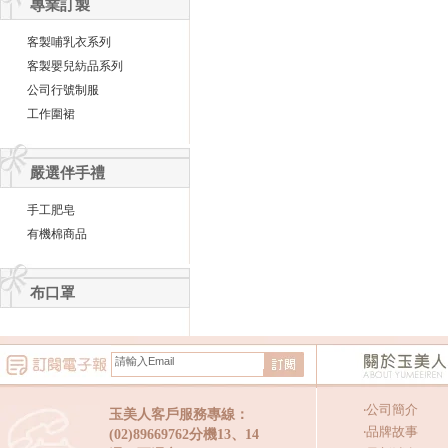
專業訂製
客製哺乳衣系列
客製嬰兒紡品系列
公司行號制服
工作圍裙
嚴選伴手禮
手工肥皂
有機棉商品
布口罩
‧
公司簡介
玉美人客戶服務專線：
‧
品牌故事
(02)89669762分機13、14