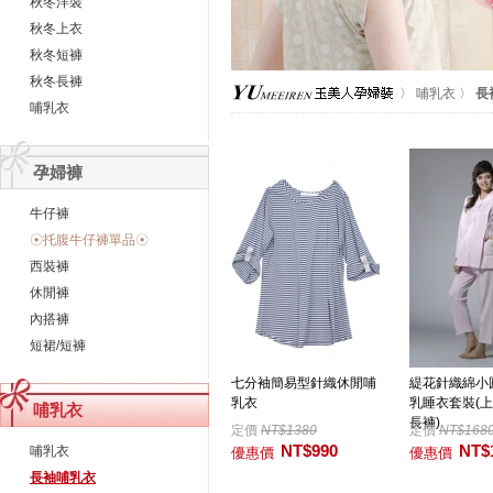
秋冬洋裝
秋冬上衣
秋冬短褲
秋冬長褲
〉
哺乳衣
〉
長
哺乳衣
孕婦褲
牛仔褲
☉托腹牛仔褲單品☉
西裝褲
休閒褲
內搭褲
短裙/短褲
七分袖簡易型針織休閒哺
緹花針織綿小
乳衣
乳睡衣套裝(
哺乳衣
長褲)
定價
NT$1380
定價
NT$168
NT$990
NT$
哺乳衣
優惠價
優惠價
長袖哺乳衣