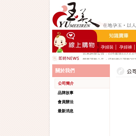
好YUN香隨束口袋DIY2026-8
營業調整公告：員工教育訓練115
營業調整公告：115.7.18週六至11
營業調整公告：端午連假115.6.19
營業調整公告：五一勞動節連假115.
營業調整公告：兒童節/清明連假115
孕婦裝
│
孕婦褲
│
營業調整公告：228連假115.2.2
營業調整公告：場館櫃位調整2026/1
公司總機服務專線02-89669762
關於我們
玉美人，竭誠歡迎您的加入~新加
玉美人.板橋門市.觀光工廠歡迎大
公司簡介
品牌故事
會員辦法
最新消息