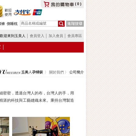
(
0
)
婦褲
側睡枕
歡迎來到玉美人
│
會員登入
│
加入會員
│
會員專區
罩
│
〉
關於我們
〉
公司簡介
細密密，透過台灣人的布，台灣人的手，用
精湛的科技與工藝縫織未來。秉持台灣製造