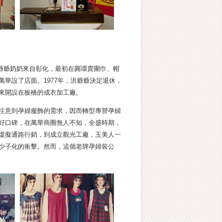
爺爺奶奶來自彰化，最初在圓環賣圍巾、帽
華設了店面。1977年，洪爺爺決定退休，
來開設在板橋的成衣加工廠。
注意到孕婦服飾的需求，因而轉型專營孕婦
好口碑，在萬華商圈無人不知，全盛時期，
虛擬通路行銷，到成立觀光工廠，玉美人一
少子化的衝擊。然而，這個老牌孕婦裝公