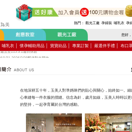
月活動報名
.8.1週六全館不對外開放
熱門：
觀光工廠
孕婦裝
哺乳衣
孕
5.7.19週日休館
週五至115.6.21週日休館
您好，
5.1週五至115.5.4週一休館
.4.3週五至115.4.6週一休館
哺乳衣
│
懷孕輔助用品
│
寶寶紡品
│
專業訂製
│
嚴選伴手禮
│
布口
7週五至115.3.1週日休館
/31-2026/2/28暫停對外開放
入會員送購物金100元~
家使用國民旅遊卡消費!
在地深耕五十年，玉美人對準媽咪們的貼心與關心，始終如一。細
心車縫每一件衣服的摺縫。信念為針，歲月如線，玉美人時時以更
的堅持，一起孕育屬於台灣的感動。