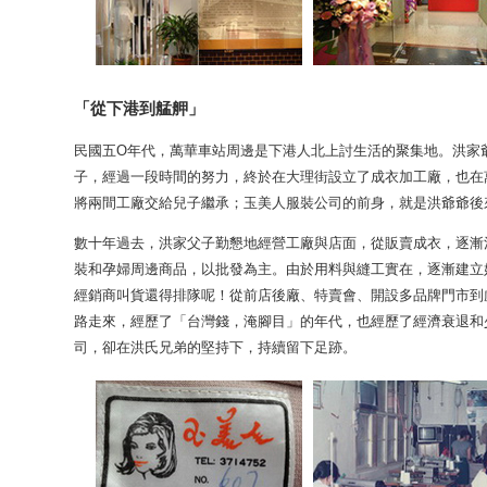
「從下港到艋舺」
民國五O年代，萬華車站周邊是下港人北上討生活的聚集地。洪家
子，經過一段時間的努力，終於在大理街設立了成衣加工廠，也在萬
將兩間工廠交給兒子繼承；玉美人服裝公司的前身，就是洪爺爺後
數十年過去，洪家父子勤懇地經營工廠與店面，從販賣成衣，逐漸
裝和孕婦周邊商品，以批發為主。由於用料與縫工實在，逐漸建立
經銷商叫貨還得排隊呢！從前店後廠、特賣會、開設多品牌門市到
路走來，經歷了「台灣錢，淹腳目」的年代，也經歷了經濟衰退和
司，卻在洪氏兄弟的堅持下，持續留下足跡。