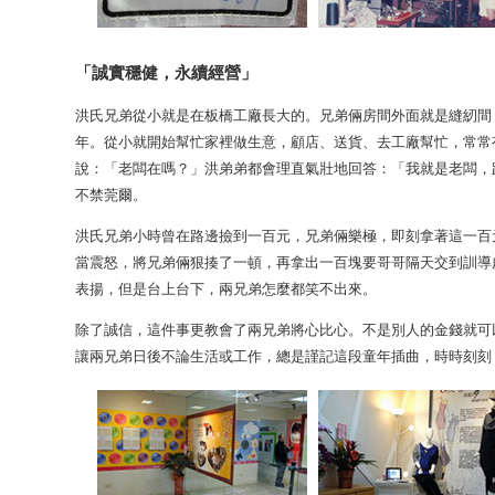
「誠實穩健，永續經營」
洪氏兄弟從小就是在板橋工廠長大的。兄弟倆房間外面就是縫紉間
年。從小就開始幫忙家裡做生意，顧店、送貨、去工廠幫忙，常常
說：「老闆在嗎？」洪弟弟都會理直氣壯地回答：「我就是老闆，
不禁莞爾。
洪氏兄弟小時曾在路邊撿到一百元，兄弟倆樂極，即刻拿著這一百
當震怒，將兄弟倆狠揍了一頓，再拿出一百塊要哥哥隔天交到訓導
表揚，但是台上台下，兩兄弟怎麼都笑不出來。
除了誠信，這件事更教會了兩兄弟將心比心。不是別人的金錢就可
讓兩兄弟日後不論生活或工作，總是謹記這段童年插曲，時時刻刻