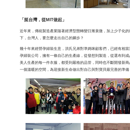
「挺台灣，從MIT做起」
近年來，傳統製造產業隨著經濟型態轉變日漸衰微，加上少子化的
下，台灣人，要怎麼走出自己的腳步？
幾十年來經營孕婦裝生意，洪氏兄弟對準媽咪顧客們，已經有相當
孕婦裝公司，擁有一條自己的生產線，從發想到製造，從選布到成
美人生產的每一件衣服，都受到嚴格的品管，同時也不斷開發新商
一個溫暖的空間，為迎接新生命做出對自己與對寶貝最完善的準備