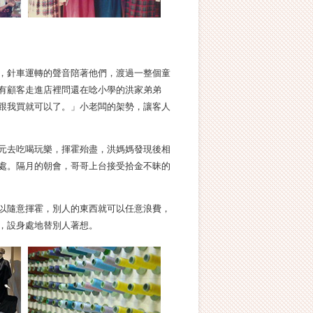
，針車運轉的聲音陪著他們，渡過一整個童
有顧客走進店裡問還在唸小學的洪家弟弟
跟我買就可以了。」小老闆的架勢，讓客人
元去吃喝玩樂，揮霍殆盡，洪媽媽發現後相
處。隔月的朝會，哥哥上台接受拾金不昧的
以隨意揮霍，別人的東西就可以任意浪費，
，設身處地替別人著想。