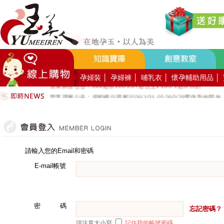
好YUN香隨束口袋DIY2026-8月活動報名
營業調整公告：員工教育訓練115.8.1週六全館不對外開放
營業調整公告：115.7.18週六至115.7.19週日休館
營業調整公告：端午連假115.6.19週五至115.6.21週日休館
營業調整公告：五一勞動節連假115.5.1週五至115.5.4週一休館
營業調整公告：兒童節/清明連假115.4.3週五至115.4.6週一休館
孕婦裝
│
孕婦褲
│
哺乳衣
│
懷孕輔助用品
│
營業調整公告：228連假115.2.27週五至115.3.1週日休館
營業調整公告：場館櫃位調整2026/1/31-2026/2/28暫停對外開放
公司總機服務專線02-89669762
玉美人，竭誠歡迎您的加入~新加入會員送購物金100元~
玉美人.板橋門市.觀光工廠歡迎大家使用國民旅遊卡消費!
請輸入您的Email和密碼
E-mail帳號
密 碼
忘記密碼？
請注意大小寫
記住我的帳號密碼